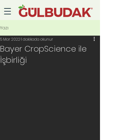
Yazı
5 Mar 2022
1 dakikada okunur
Bayer CropScience ile
İşbirliği