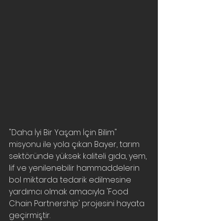
"Daha İyi Bir Yaşam İçin Bilim" 
misyonu ile yola çıkan Bayer, tarım 
sektöründe yüksek kaliteli gıda, yem, 
lif ve yenilenebilir hammaddelerin 
bol miktarda tedarik edilmesine 
yardımcı olmak amacıyla 'Food 
Chain Partnership' projesini hayata 
geçirmiştir. 