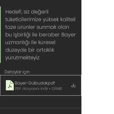
Hedefi, siz değerli 
tüketicilerimize yüksek kaliteli 
taze ürünler sunmak olan 
bu işbirliği ile beraber Bayer 
uzmanlığı ile küresel 
düzeyde bir ortaklık 
yürütmekteyiz.
Detaylar için: 
Bayer-Gülbudak
.pdf
PDF dosyasını indir • 1.26MB